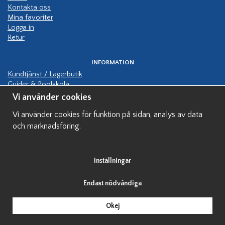
Kontakta oss
Mina favoriter
Logga in
Retur
INFORMATION
Kundtjänst / Lagerbutik
Guider & Poolskola
Manualer
Vi använder cookies
Kundbilder pooler
Vi använder cookies för funktion på sidan, analys av data
Hjälp bygga pool
Finansiering av pool
och marknadsföring.
Visningspooler
Inställningar
Endast nödvändiga
Okej
Drift & produktion:
Wikinggruppen