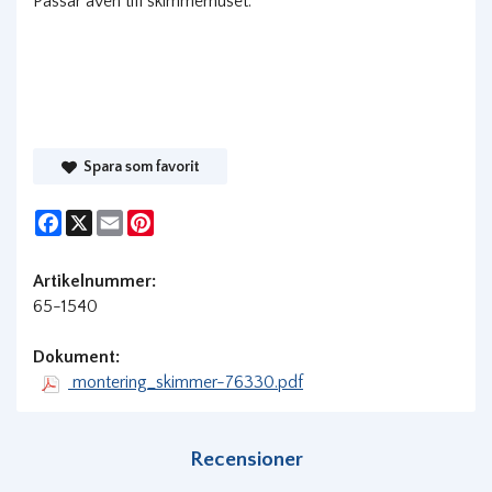
Passar även till skimmerhuset.
Spara som favorit
Facebook
X
Email
Pinterest
Artikelnummer:
65-1540
Dokument:
montering_skimmer-76330.pdf
Recensioner