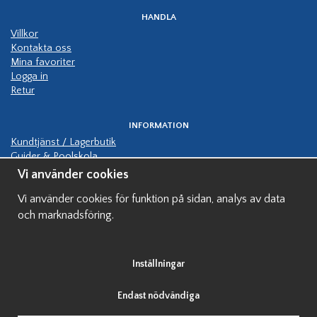
HANDLA
Villkor
Kontakta oss
Mina favoriter
Logga in
Retur
INFORMATION
Kundtjänst / Lagerbutik
Guider & Poolskola
Manualer
Vi använder cookies
Kundbilder pooler
Vi använder cookies för funktion på sidan, analys av data
Hjälp bygga pool
Finansiering av pool
och marknadsföring.
Visningspooler
Inställningar
Endast nödvändiga