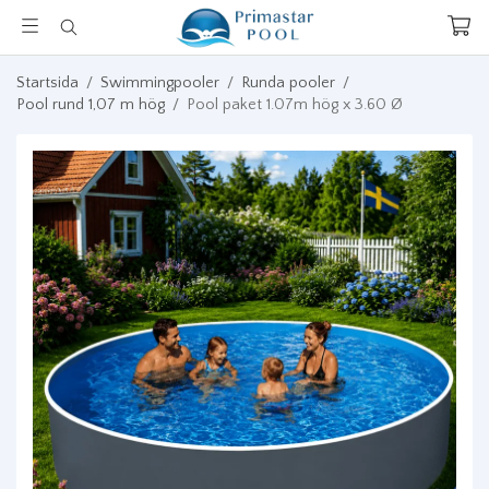
Startsida
/
Swimmingpooler
/
Runda pooler
/
Pool rund 1,07 m hög
/
Pool paket 1.07m hög x 3.60 Ø