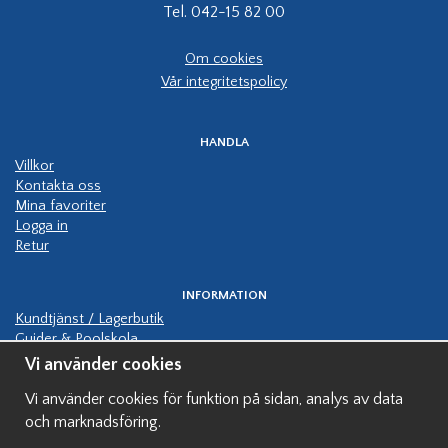
Tel. 042-15 82 00
Om cookies
Vår integritetspolicy
HANDLA
Villkor
Kontakta oss
Mina favoriter
Logga in
Retur
INFORMATION
Kundtjänst / Lagerbutik
Guider & Poolskola
Manualer
Vi använder cookies
Kundbilder pooler
Vi använder cookies för funktion på sidan, analys av data
Hjälp bygga pool
Finansiering av pool
och marknadsföring.
Visningspooler