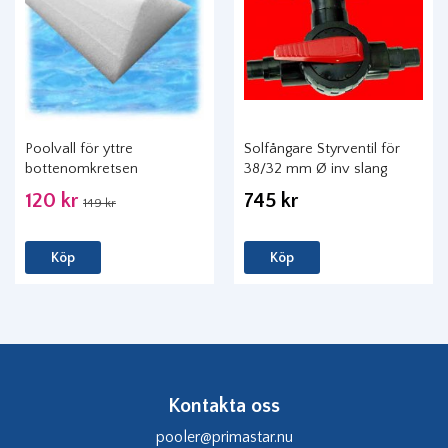
Poolvall för yttre
Solfångare Styrventil för
bottenomkretsen
38/32 mm Ø inv slang
120 kr
745 kr
149 kr
Köp
Köp
Kontakta oss
pooler@primastar.nu