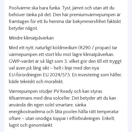
Poolvärme ska bara funka. Tyst, jämnt och utan att du
behöver tänka på det. Den här premiumvärmepumpen är
framtagen för ett liv hemma där bekymmersfrihet faktiskt
betyder något.
Mindre klimatpåverkan
Med ett nytt, naturligt köldmedium (R290 / propan) tar
värmepumpen ett stort kliv mot lägre klimatpåverkan.
GWP‑värdet är så lågt som 3, vilket gör den till ett tryggt
val även på lång sikt – helt i linje med den nya
EU‑förordningen EU 2024/573. En investering som håller,
både tekniskt och moraliskt.
Värmepumpen stödjer PV Ready och kan styras
tillsammans med dina solceller. Det betyder att du kan
använda din egen solel smartare, sänka
energikostnaderna och låta poolen hålla rätt temperatur
oftare – utan onödiga toppar i elförbrukningen. Enkelt,
lugnt och genomtänkt.