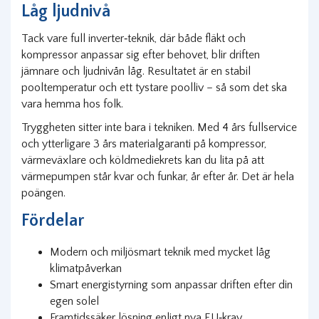
Låg ljudnivå
Tack vare full inverter‑teknik, där både fläkt och
kompressor anpassar sig efter behovet, blir driften
jämnare och ljudnivån låg. Resultatet är en stabil
pooltemperatur och ett tystare poolliv – så som det ska
vara hemma hos folk.
Tryggheten sitter inte bara i tekniken. Med 4 års fullservice
och ytterligare 3 års materialgaranti på kompressor,
värmeväxlare och köldmediekrets kan du lita på att
värmepumpen står kvar och funkar, år efter år. Det är hela
poängen.
Fördelar
Modern och miljösmart teknik med mycket låg
klimatpåverkan
Smart energistyrning som anpassar driften efter din
egen solel
Framtidssäker lösning enligt nya EU‑krav