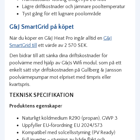
Lägre driftkostnader och jämnare pooltemperatur
Tyst gång för ett lugnare poolområde
G&J SmartGrid på köpet
När du köper en G&J Heat Pro ingår alltid en
G&J
SmartGrid till
ett värde av 2 570 SEK.
Den bidrar till att sänka dina driftskostnader för
poolvärme med hjälp av G&Js Wifi modul, som på ett
enkelt sätt styr driftskostnaden på Gullberg & Jansson
poolvärmepumpar mot elpriset med timpris eller
kvartspris.
TEKNISK SPECIFIKATION
Produktens egenskape
r
Naturligt köldmedium R290 (propan), GWP 3
Uppfyller EU‑förordning EU 2024/573
Kompatibel med solcellsstyrning (PV Ready)
Full inverter – styrning av både fläkt och