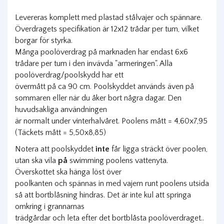
Levereras komplett med plastad stålvajer och spännare.
Överdragets specifikation är 12x12 trådar per tum, vilket
borgar för styrka.
Många poolöverdrag på marknaden har endast 6x6
trådare per tum i den invävda "armeringen". Alla
poolöverdrag/poolskydd har ett
övermått på ca 90 cm. Poolskyddet används även på
sommaren eller när du åker bort några dagar. Den
huvudsakliga användningen
är normalt under vinterhalvåret. Poolens mått = 4,60x7,95
(Täckets mått = 5,50x8,85)
Notera att poolskyddet
inte
får ligga sträckt över poolen,
utan ska vila
på
swimming poolens vattenyta.
Överskottet ska hänga löst över
poolkanten och spännas in med vajern runt poolens utsida
så att bortblåsning hindras. Det är inte kul att springa
omkring i grannarnas
trädgårdar och leta efter det bortblåsta poolöverdraget..