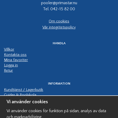
pooler@primastar.nu
Tel. 042-15 82 00
Om cookies
Vår integritetspolicy
HANDLA
Villkor
Kontakta oss
Mina favoriter
Logga in
Retur
INFORMATION
Kundtjänst / Lagerbutik
Guider & Poolskola
Manualer
Vi använder cookies
Kundbilder pooler
Vi använder cookies för funktion på sidan, analys av data
Hjälp bygga pool
Finansiering av pool
och marknadsföring.