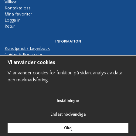
Villkor
Kontakta oss
Mina favoriter
Logga in
Retur
INFORMATION
Kundtjänst / Lagerbutik
Guider & Poolskola
Manualer
Vi använder cookies
Kundbilder pooler
Vi använder cookies för funktion på sidan, analys av data
Hjälp bygga pool
Finansiering av pool
och marknadsföring.
Visningspooler
Inställningar
Endast nödvändiga
Okej
Drift & produktion:
Wikinggruppen