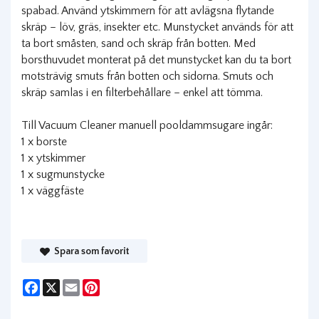
spabad. Använd ytskimmern för att avlägsna flytande
skräp – löv, gräs, insekter etc. Munstycket används för att
ta bort småsten, sand och skräp från botten. Med
borsthuvudet monterat på det munstycket kan du ta bort
motsträvig smuts från botten och sidorna. Smuts och
skräp samlas i en filterbehållare – enkel att tömma.
Till Vacuum Cleaner manuell pooldammsugare ingår:
1 x borste
1 x ytskimmer
1 x sugmunstycke
1 x väggfäste
Spara som favorit
Facebook
X
Email
Pinterest