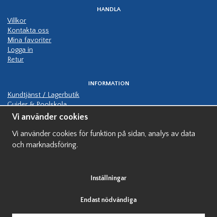
HANDLA
Villkor
Kontakta oss
Mina favoriter
Logga in
Retur
INFORMATION
Kundtjänst / Lagerbutik
Guider & Poolskola
Manualer
Vi använder cookies
Kundbilder pooler
Vi använder cookies för funktion på sidan, analys av data
Hjälp bygga pool
Finansiering av pool
och marknadsföring.
Visningspooler
Inställningar
Endast nödvändiga