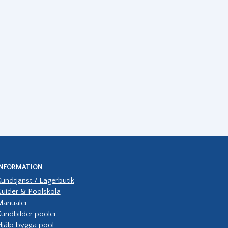
INFORMATION
undtjänst / Lagerbutik
uider & Poolskola
Manualer
undbilder pooler
jälp bygga pool