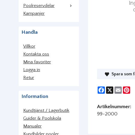
Poolreservdelar
Kampanjer
Handla
Villkor
Kontakta oss
Mina favoriter
Logga in
Spara som f
Retur
Facebook
X
Email
Pi
Information
Artikelnummer:
Kundtjänst / Lagerbutik
99-2000
Guider & Poolskola
Manualer
Kundbilder pooler