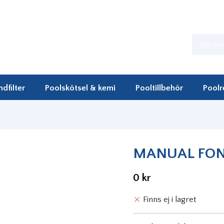
ndfilter
Poolskötsel & kemi
Pooltillbehör
Poolr
MANUAL FO
0 kr
Finns ej i lagret