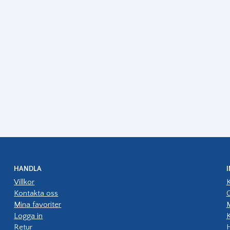
HANDLA
Villkor
K
Kontakta oss
G
Mina favoriter
Logga in
K
Retur
H