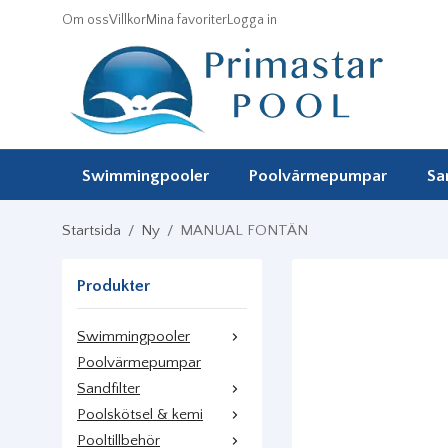
Om oss
Villkor
Mina favoriter
Logga in
Swimmingpooler
Poolvärmepumpar
Sa
Startsida
/
Ny
/
MANUAL FONTÄN
Produkter
Swimmingpooler
Poolvärmepumpar
Sandfilter
Poolskötsel & kemi
Pooltillbehör