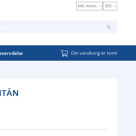
Välj
moms
Din varukorg är tom!
eservdelar
NTÄN